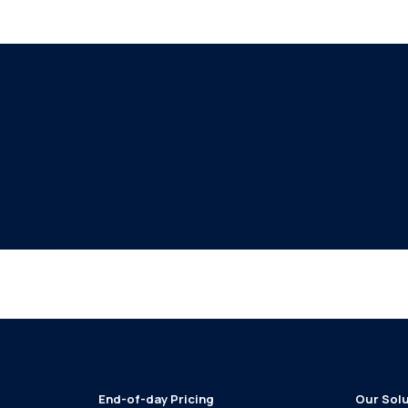
End-of-day Pricing
Our Solu